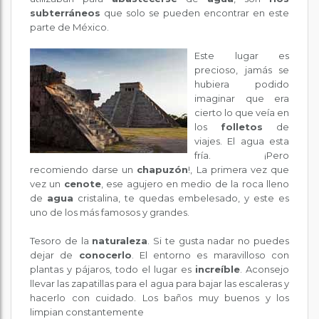
subterráneos
que solo se pueden encontrar en este
parte de México.
Este lugar es
precioso, jamás se
hubiera podido
imaginar que era
cierto lo que veía en
los
folletos
de
viajes. El agua esta
fría. ¡Pero
recomiendo darse un
chapuzón
!, La primera vez que
vez un
cenote
, ese agujero en medio de la roca lleno
de
agua
cristalina, te quedas embelesado, y este es
uno de los más famosos y grandes.
Tesoro de la
naturaleza
. Si te gusta nadar no puedes
dejar de
conocerlo
. El entorno es maravilloso con
plantas y pájaros, todo el lugar es
increíble
. Aconsejo
llevar las zapatillas para el agua para bajar las escaleras y
hacerlo con cuidado. Los baños muy buenos y los
limpian constantemente