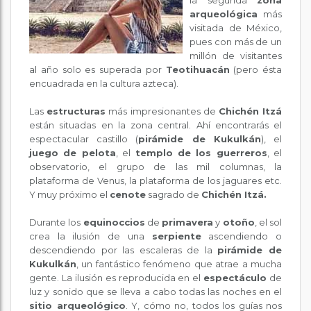
la segunda
zona
arqueológica
más
visitada de México,
pues con más de un
millón de visitantes
al año solo es superada por
Teotihuacán
(pero ésta
encuadrada en la cultura azteca).
Las
estructuras
más impresionantes de
Chichén Itzá
están situadas en la zona central. Ahí encontrarás el
espectacular castillo (
pirámide de Kukulkán
), el
juego de pelota
, el
templo de los guerreros
, el
observatorio, el grupo de las mil columnas, la
plataforma de Venus, la plataforma de los jaguares etc.
Y muy próximo el
cenote
sagrado de
Chichén Itzá.
Durante los
equinoccios
de
primavera
y
otoño
, el sol
crea la ilusión de una
serpiente
ascendiendo o
descendiendo por las escaleras de la
pirámide de
Kukulkán
, un fantástico fenómeno que atrae a mucha
gente. La ilusión es reproducida en el
espectáculo
de
luz y sonido que se lleva a cabo todas las noches en el
sitio arqueológico
. Y, cómo no, todos los guías nos