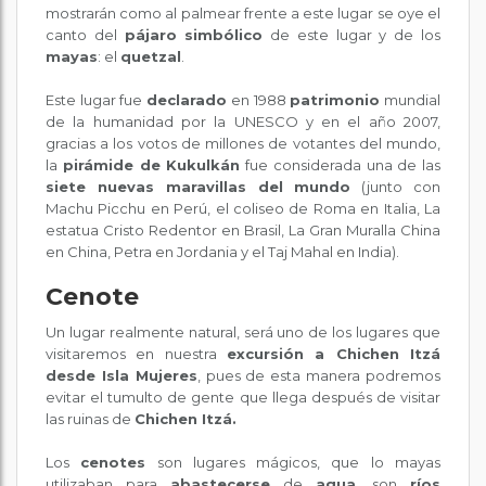
mostrarán como al palmear frente a este lugar se oye el
canto del
pájaro simbólico
de este lugar y de los
mayas
: el
quetzal
.
Este lugar fue
declarado
en 1988
patrimonio
mundial
de la humanidad por la UNESCO y en el año 2007,
gracias a los votos de millones de votantes del mundo,
la
pirámide de Kukulkán
fue considerada una de las
siete nuevas maravillas del mundo
(junto con
Machu Picchu en Perú, el coliseo de Roma en Italia, La
estatua Cristo Redentor en Brasil, La Gran Muralla China
en China, Petra en Jordania y el Taj Mahal en India).
Cenote
Un lugar realmente natural, será uno de los lugares que
visitaremos en nuestra
excursión a Chichen Itzá
desde Isla Mujeres
, pues de esta manera podremos
evitar el tumulto de gente que llega después de visitar
las ruinas de
Chichen Itzá.
Los
cenotes
son lugares mágicos, que lo mayas
utilizaban para
abastecerse
de
agua
, son
ríos