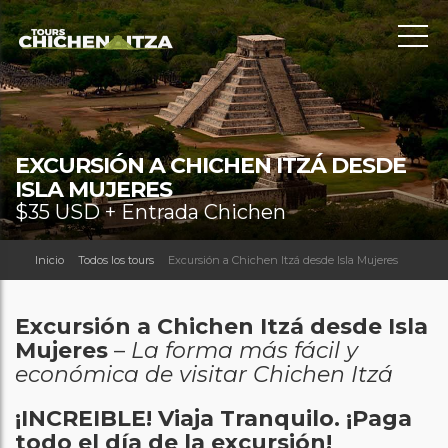
EXCURSIÓN A CHICHEN ITZÁ DESDE
ISLA MUJERES
$
35 USD + Entrada Chichen
Inicio
Todos los tours
Excursión a Chichen Itzá desde Isla Mujeres
Excursión a Chichen Itzá desde Isla
Mujeres
–
La forma más fácil y
económica de visitar Chichen Itzá
¡INCREIBLE! Viaja Tranquilo. ¡Paga
todo el día de la excursión!